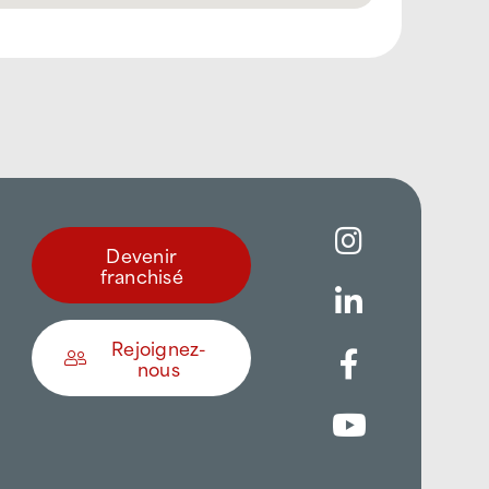
Devenir
franchisé
Rejoignez-
nous