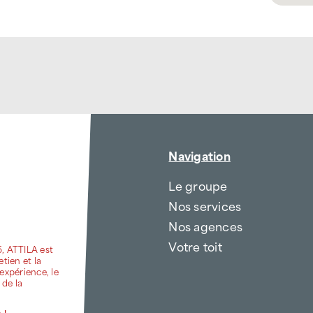
Navigation
Le groupe
Nos services
Nos agences
Votre toit
6, ATTILA est
etien et la
expérience, le
 de la
 !