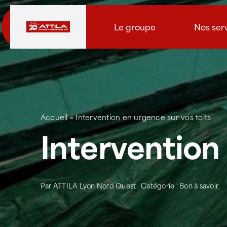
Passer
au
Le groupe
Nos ser
contenu
Accueil
>
Intervention en urgence sur vos toits
Intervention 
Par
ATTILA Lyon Nord Ouest
Catégorie :
Bon à savoir