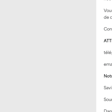
Vous
de q
Con
ATT
télé
emai
Not
Savi
Sour
Dard