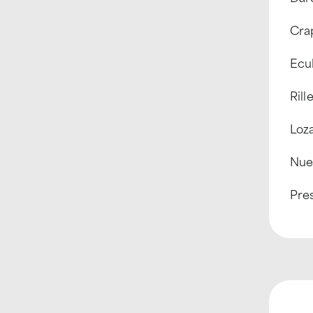
Crap
Ecul
Rill
Loz
Nuel
Pre