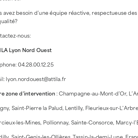
 avez besoin d’une équipe réactive, respectueuse des 
ualité?
tactez-nous:
ILA Lyon Nord Ouest
phone: 04.28.00.12.25
l: lyon.nordouest@attila.fr
re zone d’intervention
: Champagne-au-Mont-d’Or, L’Arb
gny, Saint-Pierre la Palud, Lentilly, Fleurieux-sur-L’Arbre
cieux-les-Mines, Pollionnay, Sainte-Consorce, Marcy-l’E
illy, Saint-Genis-les-Ollières, Tassin-la-demi-Lune, Fran