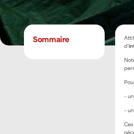
Sommaire
Atti
d’
in
Notr
pers
Pour
– u
– u
Ces
néc