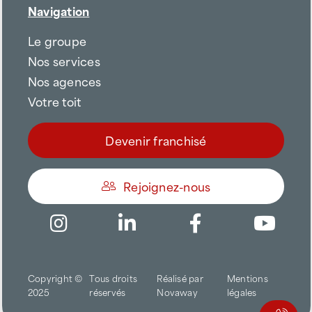
Navigation
Le groupe
Nos services
Nos agences
Votre toit
Devenir franchisé
Rejoignez-nous
Être appelé
Copyright ©
Tous droits
Réalisé par
Mentions
Trouver une agence
2025
réservés
Novaway
légales