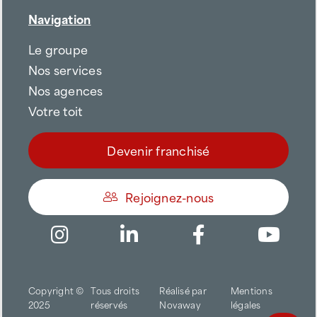
Navigation
Le groupe
Nos services
Nos agences
Votre toit
Devenir franchisé
Rejoignez-nous
Être appelé
Copyright ©
Tous droits
Réalisé par
Mentions
Trouver une agence
2025
réservés
Novaway
légales