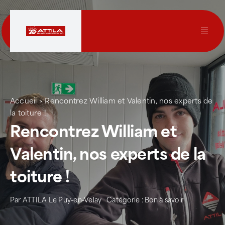
Passer
au
contenu
Toggl
Navig
Le groupe
Nos services
Accueil
>
Rencontrez William et Valentin, nos experts de
la toiture !
Rencontrez William et
Nos agences
Valentin, nos experts de la
Votre toit
toiture !
Rejoignez-nous
Par
ATTILA Le Puy-en-Velay
Catégorie :
Bon à savoir