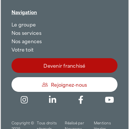
Navigation
Le groupe
Nos services
Nos agences
Votre toit
Devenir franchisé
Rejoignez-nous
Être appelé
Copyright ©
Tous droits
Réalisé par
Mentions
Trouver une agence
2025
réservés
Novaway
légales