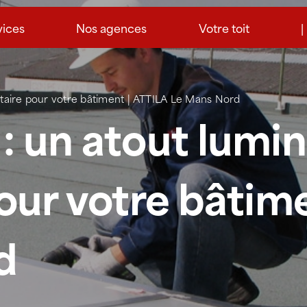
vices
Nos agences
Votre toit
|
itaire pour votre bâtiment | ATTILA Le Mans Nord
: un atout lumin
pour votre bâtim
d