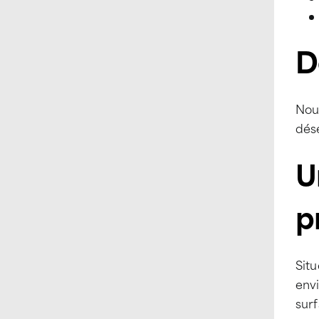
D
Nou
dése
U
p
Situ
envi
surf