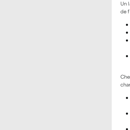
Un 
de f
Che
char