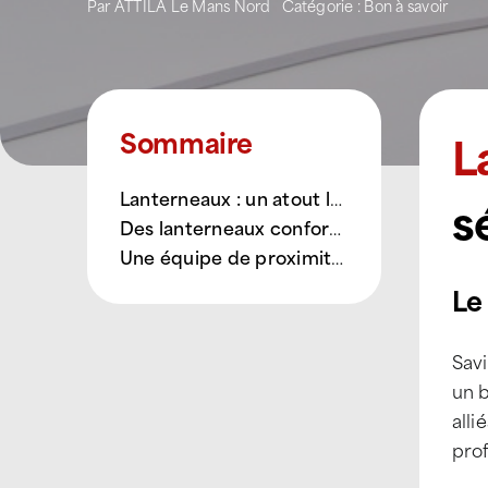
Par
ATTILA Le Mans Nord
Catégorie :
Bon à savoir
L
Sommaire
Lanterneaux : un atout lumineux et sécuritaire pour votre bâtiment
s
Des lanterneaux conformes aux normes
Une équipe de proximité au service des pros
Le
Savi
un 
alli
prof