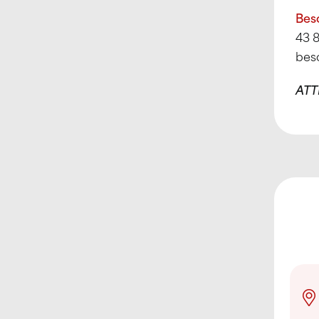
Beso
43 8
bes
ATTI