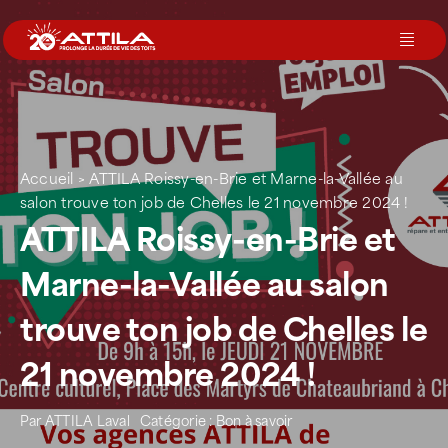
Passer
au
Toggl
contenu
Navig
Le groupe
Nos services
Accueil
>
ATTILA Roissy-en-Brie et Marne-la-Vallée au
salon trouve ton job de Chelles le 21 novembre 2024 !
ATTILA Roissy-en-Brie et
Nos agences
Marne-la-Vallée au salon
Votre toit
trouve ton job de Chelles le
21 novembre 2024 !
Rejoignez-nous
Par
ATTILA Laval
Catégorie :
Bon à savoir
Devenir Franchisé