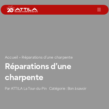
Passer
au
Toggl
contenu
Navig
Le groupe
Nos services
Accueil
>
Réparations d’une charpente
Nos agences
Réparations d’une
charpente
Votre toit
Par
ATTILA La Tour-du-Pin
Catégorie :
Bon à savoir
Rejoignez-nous
Devenir Franchisé