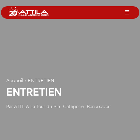
Passer
au
Toggl
contenu
Navig
Le groupe
Nos services
Nos agences
Accueil
>
ENTRETIEN
ENTRETIEN
Votre toit
Par
ATTILA La Tour-du-Pin
Catégorie :
Bon à savoir
Rejoignez-nous
Devenir Franchisé