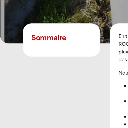
Sommaire
En t
ROC
pluv
des 
Notr