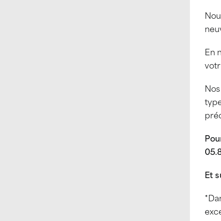
Nou
neuv
En n
votr
Nos 
type
préc
Pou
05.
Et 
*Da
exce