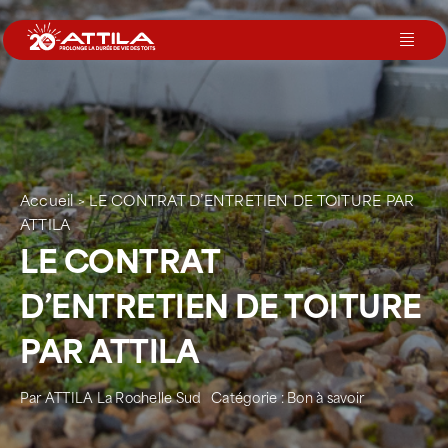
Passer
au
Toggl
contenu
Navig
Le groupe
Nos services
Accueil
>
LE CONTRAT D’ENTRETIEN DE TOITURE PAR
ATTILA
Nos agences
LE CONTRAT
D’ENTRETIEN DE TOITURE
Votre toit
PAR ATTILA
Rejoignez-nous
Par
ATTILA La Rochelle Sud
Catégorie :
Bon à savoir
Devenir Franchisé