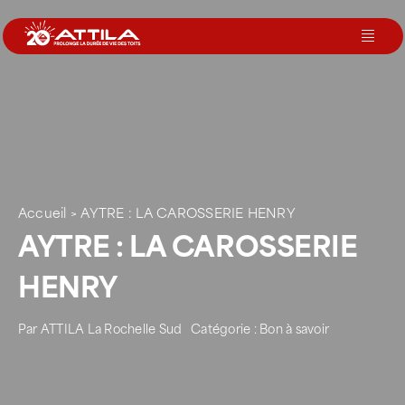
Passer
au
Toggl
contenu
Navig
Le groupe
Nos services
Accueil
>
AYTRE : LA CAROSSERIE HENRY
Nos agences
AYTRE : LA CAROSSERIE
HENRY
Votre toit
Par
ATTILA La Rochelle Sud
Catégorie :
Bon à savoir
Rejoignez-nous
Devenir Franchisé