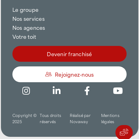
Le groupe
Nos services
Nos agences
Votre toit
Devenir franchisé
Rejoignez-nous
Être appelé
Copyright ©
Tous droits
Réalisé par
Mentions
Trouver une agence
2025
réservés
Novaway
légales