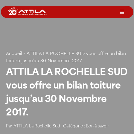
Passer
au
Toggl
contenu
Navig
Le groupe
Nos services
Accueil
>
ATTILA LA ROCHELLE SUD vous offre un bilan
toiture jusqu’au 30 Novembre 2017.
ATTILA LA ROCHELLE SUD
Nos agences
vous offre un bilan toiture
Votre toit
jusqu’au 30 Novembre
2017.
Rejoignez-nous
Par
ATTILA La Rochelle Sud
Catégorie :
Bon à savoir
Devenir Franchisé