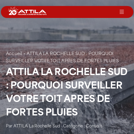
Passer
au
Toggl
contenu
Navig
Le groupe
Nos services
Accueil
>
ATTILA LA ROCHELLE SUD : POURQUOI
SURVEILLER VOTRE TOIT APRES DE FORTES PLUIES
ATTILA LA ROCHELLE SUD
Nos agences
: POURQUOI SURVEILLER
Votre toit
VOTRE TOIT APRES DE
FORTES PLUIES
Rejoignez-nous
Par
ATTILA La Rochelle Sud
Catégorie :
Conseils
Devenir Franchisé