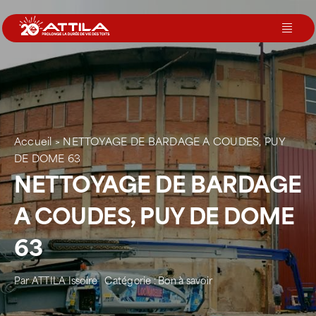
Passer
au
Toggl
contenu
Navig
Le groupe
Nos services
Accueil
>
NETTOYAGE DE BARDAGE A COUDES, PUY
DE DOME 63
Nos agences
NETTOYAGE DE BARDAGE
A COUDES, PUY DE DOME
Votre toit
63
Rejoignez-nous
Par
ATTILA Issoire
Catégorie :
Bon à savoir
Devenir Franchisé