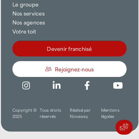
Le groupe
Nos services
Nos agences
Votre toit
Devenir franchisé
Rejoignez-nous
Être appelé
Copyright ©
Tous droits
Réalisé par
Mentions
Trouver une agence
2025
réservés
Novaway
légales