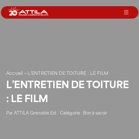
Passer
au
Toggl
contenu
Navig
Le groupe
Nos services
Accueil
>
L’ENTRETIEN DE TOITURE : LE FILM
Nos agences
L’ENTRETIEN DE TOITURE
: LE FILM
Votre toit
Par
ATTILA Grenoble Est
Catégorie :
Bon à savoir
Rejoignez-nous
Devenir Franchisé