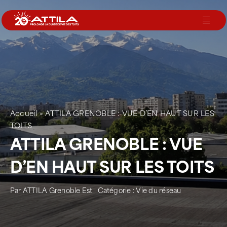
Passer
au
Toggl
contenu
Navig
Le groupe
Nos services
Accueil
>
ATTILA GRENOBLE : VUE D’EN HAUT SUR LES
Nos agences
TOITS
ATTILA GRENOBLE : VUE
Votre toit
D’EN HAUT SUR LES TOITS
Par
ATTILA Grenoble Est
Catégorie :
Vie du réseau
Rejoignez-nous
Devenir Franchisé