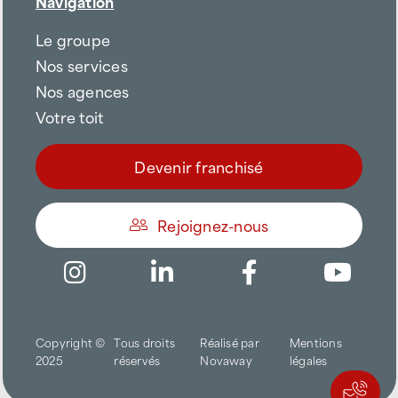
Navigation
Le groupe
Nos services
Nos agences
Votre toit
Devenir franchisé
Rejoignez-nous
Être appelé
Copyright ©
Tous droits
Réalisé par
Mentions
Trouver une agence
2025
réservés
Novaway
légales