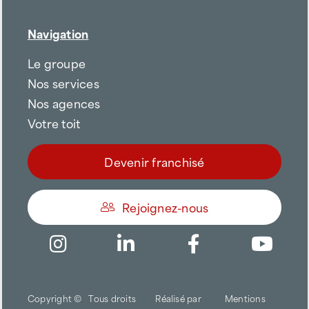
Navigation
Le groupe
Nos services
Nos agences
Votre toit
Devenir franchisé
Rejoignez-nous
Être appelé
Copyright ©
Tous droits
Réalisé par
Mentions
Trouver une agence