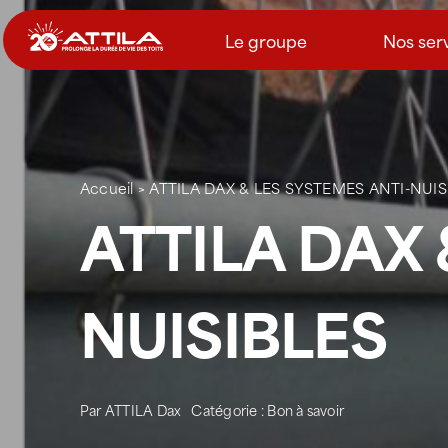
Passer
au
Le groupe
Nos ser
contenu
Accueil
>
ATTILA DAX & LES SYSTEMES ANTI-NUIS
ATTILA DAX 
NUISIBLES
Par
ATTILA Dax
Catégorie :
Bon à savoir