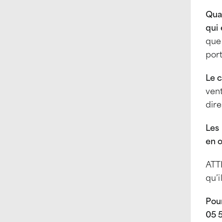
Quan
qui 
que 
port
Le c
vent
dir
Les
en 
ATTI
qu’i
Pou
05 5