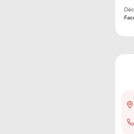
Déco
Fac