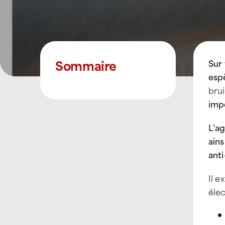
Sommaire
Sur 
esp
brui
imp
L’a
ains
anti
Il e
élec