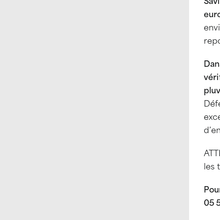
Sav
eur
env
rep
Dans
véri
pluv
Déf
exce
d’en
ATTI
les 
Pou
05 5