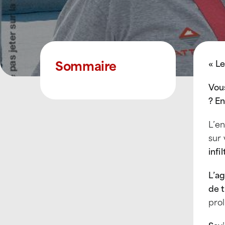
Sommaire
« Le
Vou
? En
L’e
sur 
infi
L’a
de 
prol