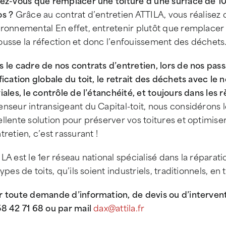
iez-vous que remplacer une toiture d’une surface de 
os ?
Grâce au contrat d’entretien ATTILA, vous réalise
ironnemental En effet, entretenir plutôt que remplacer
ousse la réfection et donc l’enfouissement des déchets
 le cadre de nos contrats d’entretien, lors de nos pas
fication globale du toit, le retrait des déchets avec l
iales, le contrôle de l’étanchéité, et toujours dans les r
enseur intransigeant du Capital-toit, nous considérons
llente solution pour préserver vos toitures et optimiser
tretien, c’est rassurant !
LA est le 1er réseau national spécialisé dans la réparati
types de toits, qu’ils soient industriels, traditionnels, e
r toute demande d’information, de devis ou d’interven
8 42 71 68 ou par mail
dax@attila.fr