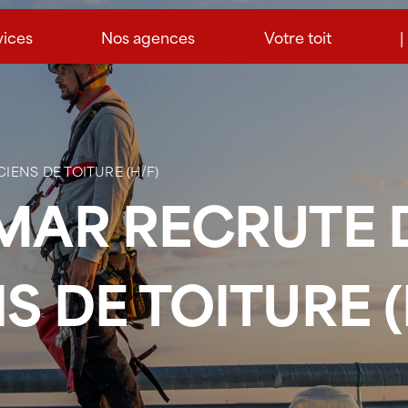
vices
Nos agences
Votre toit
|
ENS DE TOITURE (H/F)
MAR RECRUTE 
 DE TOITURE (