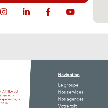
Navigation
Le groupe
Nos services
6, ATTILA est
etien et la
Nos agences
expérience, le
 de la
Votre toit