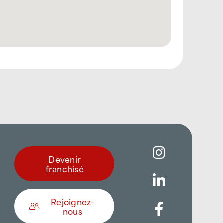
Devenir
franchisé
Rejoignez-
nous