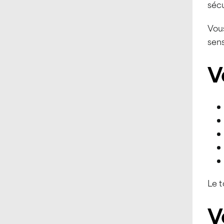
sécu
Vous
sens
V
Le t
V