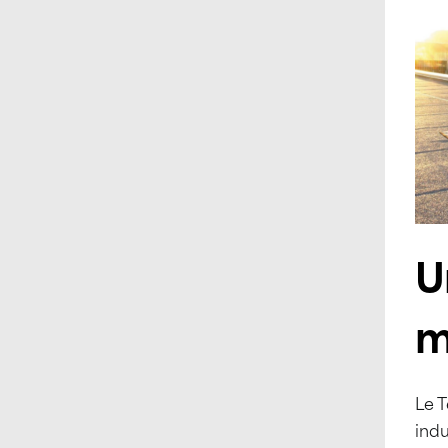
U
m
Le T
indu