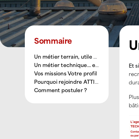
U
Sommaire
Un métier terrain, utile et évolutif
Un métier technique… et jamais monotone
Et s
Vos missions
Votre profil
rec
Pourquoi rejoindre ATTILA Colmar ?
dura
Comment postuler ?
Plus
bât