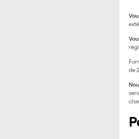
Vou
exté
Vous
règl
For
de 2
Nou
serv
cha
P