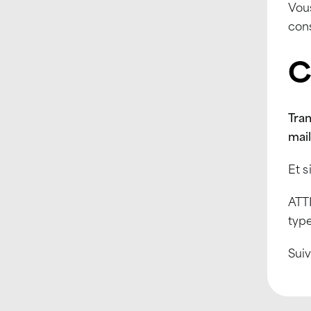
Vous
cons
C
Tra
mai
Et s
ATTI
type
Suiv