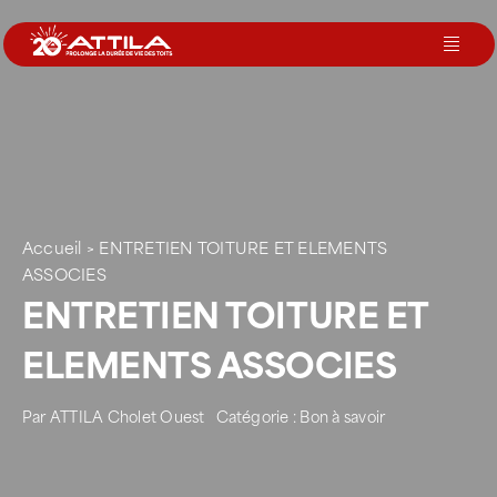
Passer
au
Toggl
contenu
Navig
Le groupe
Nos services
Accueil
>
ENTRETIEN TOITURE ET ELEMENTS
Nos agences
ASSOCIES
ENTRETIEN TOITURE ET
Votre toit
ELEMENTS ASSOCIES
Par
ATTILA Cholet Ouest
Catégorie :
Bon à savoir
Rejoignez-nous
Devenir Franchisé