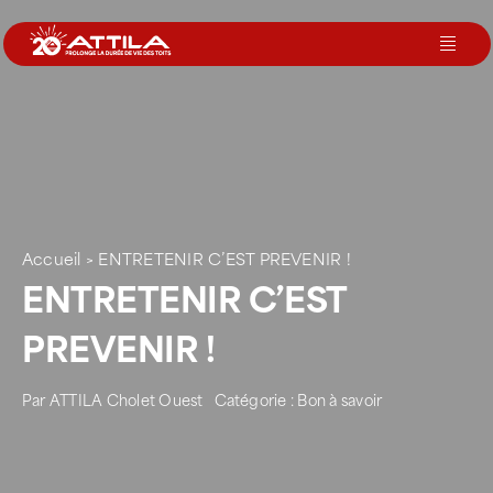
Passer
au
Toggl
contenu
Navig
Le groupe
Nos services
Accueil
>
ENTRETENIR C’EST PREVENIR !
Nos agences
ENTRETENIR C’EST
PREVENIR !
Votre toit
Par
ATTILA Cholet Ouest
Catégorie :
Bon à savoir
Rejoignez-nous
Devenir Franchisé