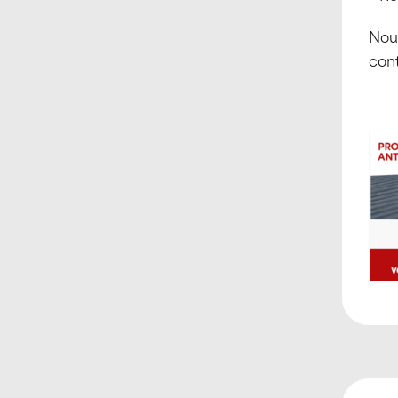
Nous
cont