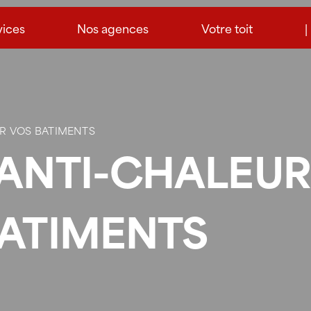
vices
Nos agences
Votre toit
|
UR VOS BATIMENTS
ANTI-CHALEUR
BATIMENTS