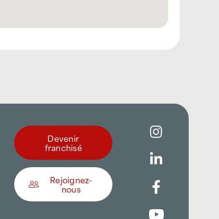
Devenir
franchisé
Rejoignez-
nous