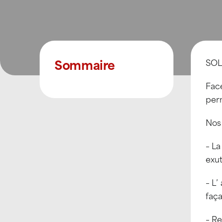
Sommaire
SOL
Face
perm
Nos
– La
exu
– L’
faç
– R