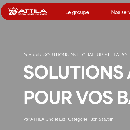
Passer
au
Le groupe
Nos ser
contenu
Accueil
>
SOLUTIONS ANTI-CHALEUR ATTILA PO
SOLUTIONS 
POUR VOS 
Par
ATTILA Cholet Est
Catégorie :
Bon à savoir