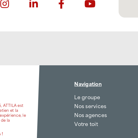
Navigation
Le groupe
Nos services
6, ATTILA est
etien et la
Nos agences
expérience, le
 de la
Votre toit
 !