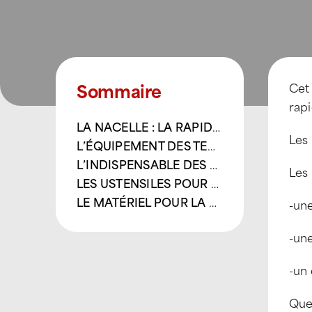
Sommaire
Cet 
rapi
LA NACELLE : LA RAPIDITÉ
Les 
L’ÉQUIPEMENT DES TECHNICIENS : LA SÉCURITÉ
L’INDISPENSABLE DES PRODUITS D’ENTRETIEN
Les 
LES USTENSILES POUR NETTOYER ET APPLIQUER LES PRODUITS D’ENTRETIEN : L’EFFICACITÉ
LE MATÉRIEL POUR LA SÉCURISATION DE L’INTERVENTION SUR LA TOITURE
-un
-une
-un 
Quel