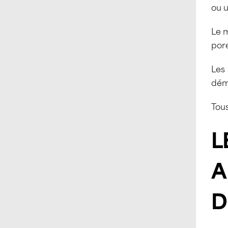
ou u
Le m
por
Les 
dém
Tous
L
A
D