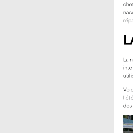
chef
nace
répa
L
La n
inte
util
Voic
l’ét
des 