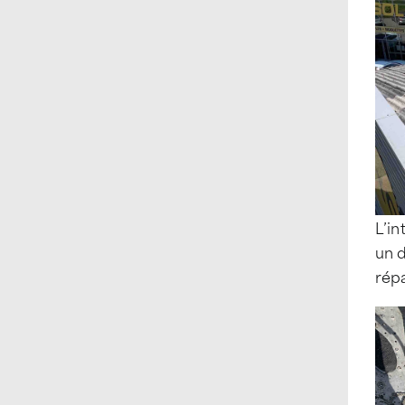
L’in
un d
répa