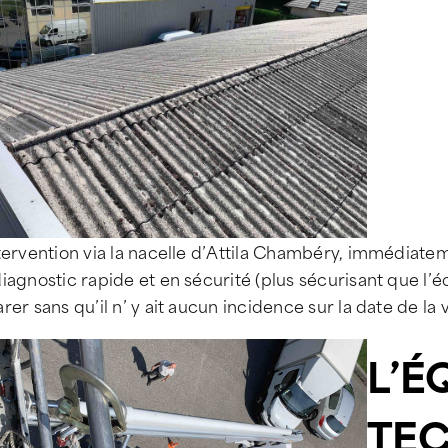
tervention via la nacelle d’Attila Chambéry, immédiatem
iagnostic rapide et en sécurité (plus sécurisant que l’éc
rer sans qu’il n’ y ait aucun incidence sur la date de la v
L’É
TEC