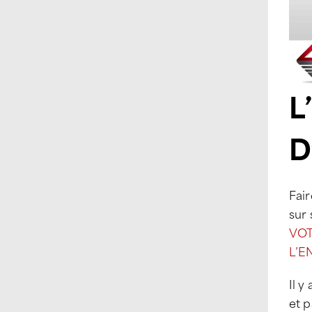
L
D
Fair
sur
VOT
L’E
Il y
et 