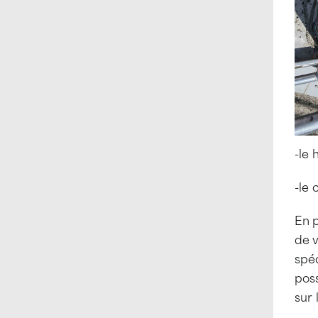
-le 
-le 
En p
de v
spéc
poss
sur 