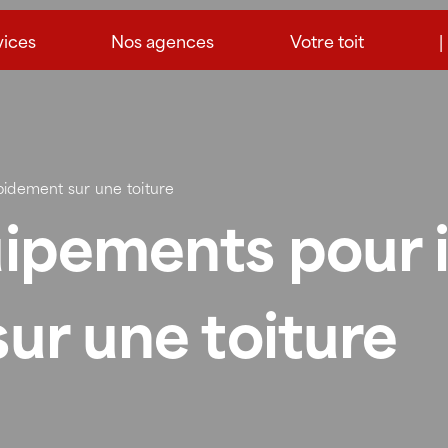
vices
Nos agences
Votre toit
|
pidement sur une toiture
ipements pour i
ur une toiture