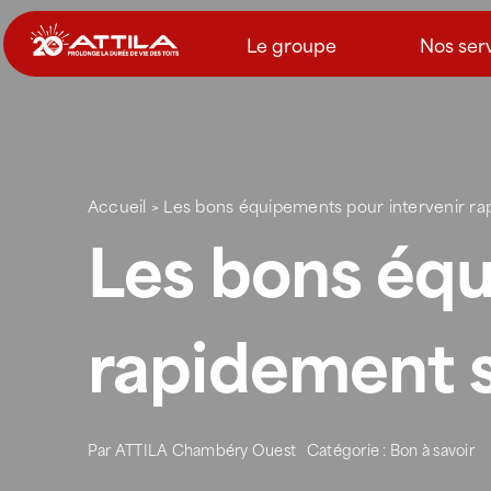
Passer
au
Le groupe
Nos ser
contenu
Accueil
>
Les bons équipements pour intervenir ra
Les bons équ
rapidement s
Par
ATTILA Chambéry Ouest
Catégorie :
Bon à savoir