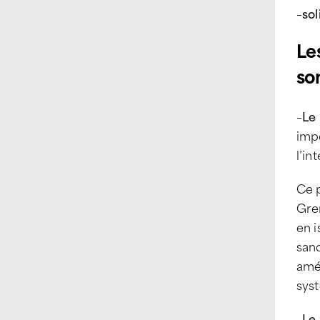
–
sol
Le
son
–
Le
impe
l’in
Ce 
Gren
en i
san
amél
sys
–
Le