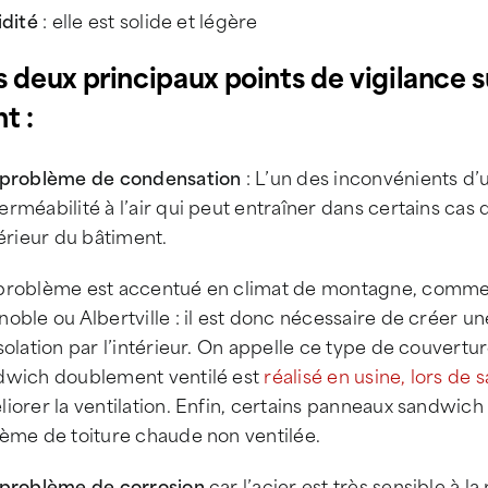
idité
: elle est solide et légère
s deux principaux points de vigilance s
t :
 problème de condensation
: L’un des inconvénients d’u
rméabilité à l’air qui peut entraîner dans certains ca
térieur du bâtiment.
problème est accentué en climat de montagne, comme
oble ou Albertville : il est donc nécessaire de créer une 
solation par l’intérieur. On appelle ce type de couvertu
dwich doublement ventilé est
réalisé en usine, lors de s
iorer la ventilation. Enfin, certains panneaux sandwic
tème de toiture chaude non ventilée.
 problème de corrosion
car l’acier est très sensible à la