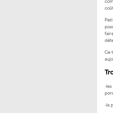
comp
coû
Peti
poss
fair
déte
Ce 
aujo
Tr
-les
por
-la