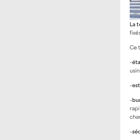
La t
fixé
Ce 
–
ét
usi
–
es
–
bu
rapi
cha
–
séc