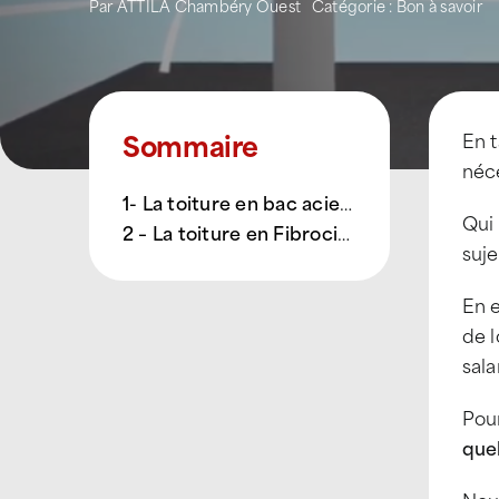
Par
ATTILA Chambéry Ouest
Catégorie :
Bon à savoir
Sommaire
En 
néce
1- La toiture en bac acier (ou couverture sèche)
Qui 
2 – La toiture en Fibrociment
suje
En e
de l
sala
Pou
quel