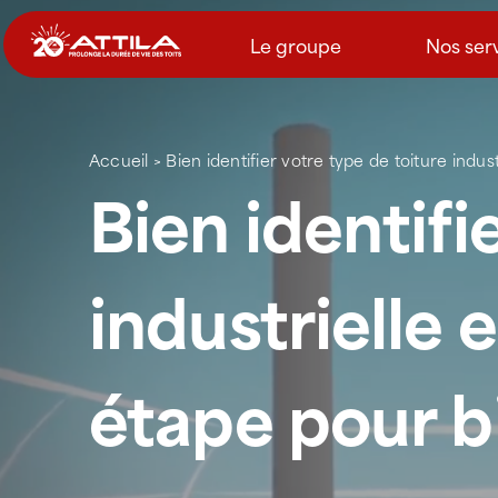
Passer
au
Le groupe
Nos ser
contenu
Accueil
>
Bien identifier votre type de toiture indu
Bien identifi
industrielle 
étape pour bi