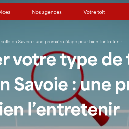
vices
Nos agences
Votre toit
|
strielle en Savoie : une première étape pour bien l’entretenir
er votre type de 
en Savoie : une 
en l’entretenir