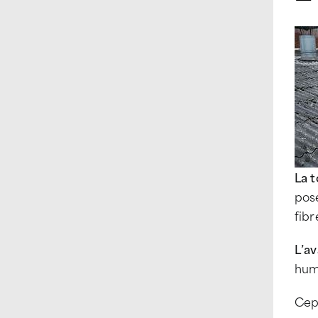
La 
posé
fibr
L’a
hum
Cep