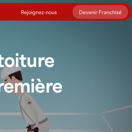
Rejoignez-nous
Devenir Franchisé
toiture
première