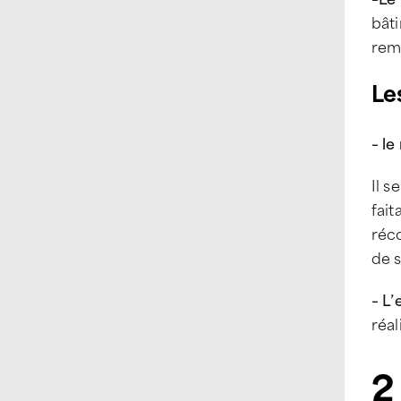
bâti
rem
Les
– le
Il s
fait
réco
de s
– L’
réal
2