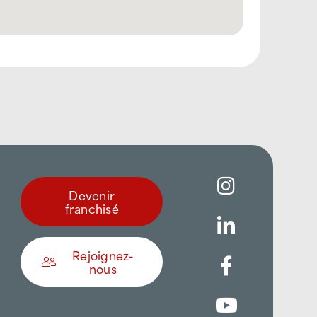
Devenir
franchisé
Rejoignez-
nous