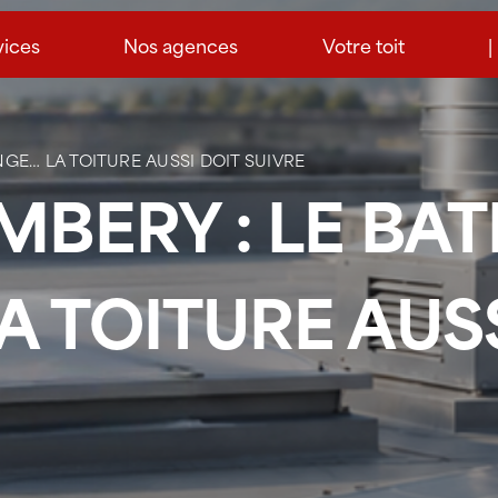
vices
Nos agences
Votre toit
|
GE… LA TOITURE AUSSI DOIT SUIVRE
MBERY : LE BA
 TOITURE AUSS