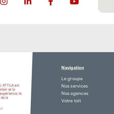
Navigation
Le groupe
Nos services
6, ATTILA est
etien et la
Nos agences
expérience, le
 de la
Votre toit
 !