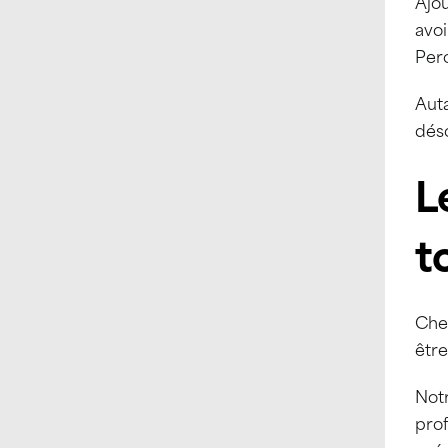
Ajo
avoi
Perc
Auta
dés
L
t
Che
être
Notr
prof