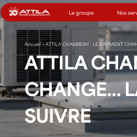
Passer
au
Le groupe
Nos ser
contenu
Accueil
>
ATTILA CHAMBERY : LE BATIMENT CHAN
ATTILA CHA
CHANGE… LA
SUIVRE