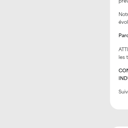
prév
Notr
évo
Par
ATTI
les 
CON
IND
Suiv