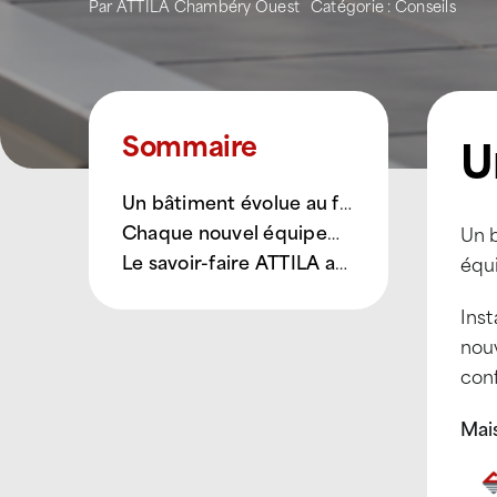
Par
ATTILA Chambéry Ouest
Catégorie :
Conseils
U
Sommaire
Un bâtiment évolue au fil du temps
Chaque nouvel équipement crée de nouvelles contraintes
Un b
Le savoir-faire ATTILA au service de votre toit
équ
Inst
nou
conf
Mais