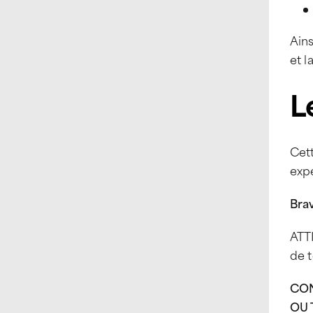
Ains
et l
L
Cett
expe
Brav
ATTI
de t
CON
OU 