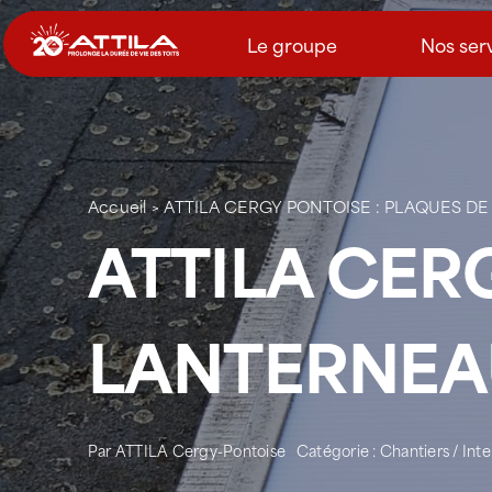
Passer
au
Le groupe
Nos ser
contenu
Accueil
>
ATTILA CERGY PONTOISE : PLAQUES D
ATTILA CER
LANTERNEAU
Par
ATTILA Cergy-Pontoise
Catégorie :
Chantiers / Int