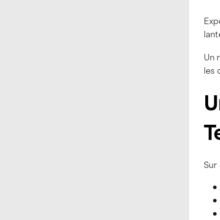
Exp
lan
Un 
les 
U
T
Sur 