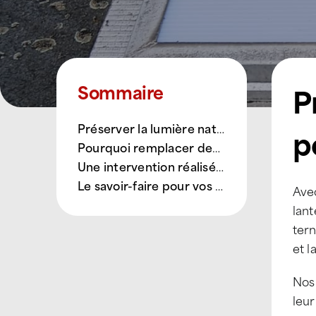
P
Sommaire
Préserver la lumière naturelle et la performance de votre toiture
p
Pourquoi remplacer des plaques de lanterneaux ?
Une intervention réalisée par nos Techniciens de Toiture ATTILA
Le savoir-faire pour vos toits
Avec
lant
tern
et l
Nos
leur