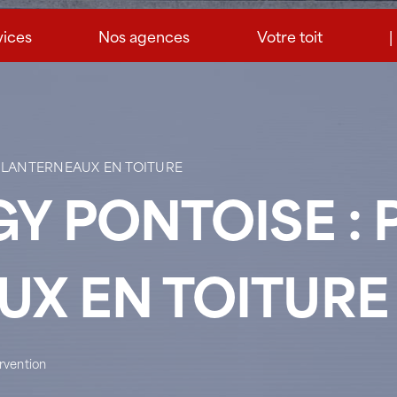
vices
Nos agences
Votre toit
|
E LANTERNEAUX EN TOITURE
GY PONTOISE :
X EN TOITURE
ervention