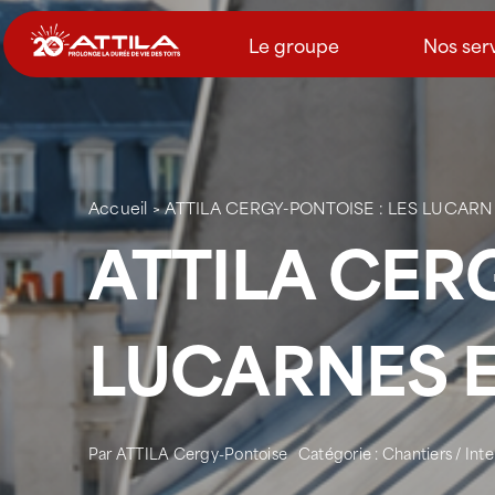
Passer
au
Le groupe
Nos ser
contenu
Accueil
>
ATTILA CERGY-PONTOISE : LES LUCARN
ATTILA CER
LUCARNES E
Par
ATTILA Cergy-Pontoise
Catégorie :
Chantiers / Int