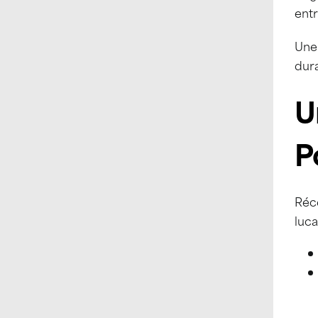
entr
Une
dur
U
P
Réc
luca