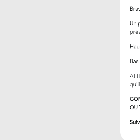
Brav
Un 
pré
Hau
Bas
ATTI
qu’i
CON
OU 
Suiv