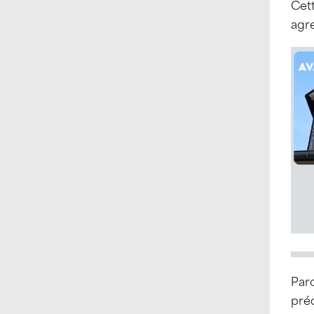
Cett
agre
Parc
préc