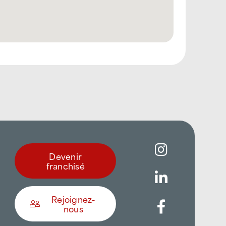
Devenir
franchisé
Rejoignez-
nous