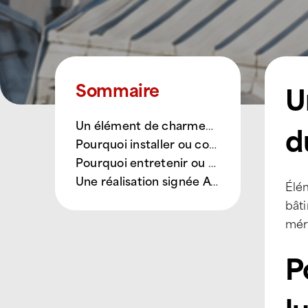
U
Sommaire
Un élément de charme… à entretenir durablement
d
Pourquoi installer ou conserver une lucarne en toiture ?
Pourquoi entretenir ou rénover une lucarne ?
Une réalisation signée ATTILA Cergy-Pontoise
Élém
bâti
méri
P