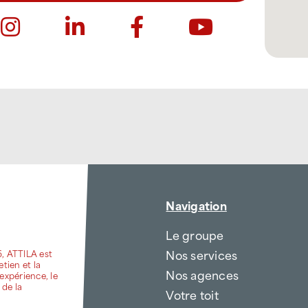
Navigation
Le groupe
Nos services
6, ATTILA est
etien et la
Nos agences
expérience, le
 de la
Votre toit