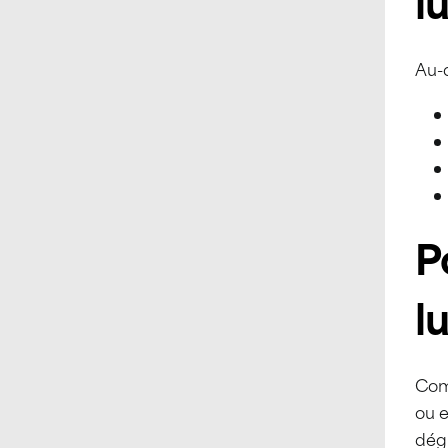
l
Au-
P
l
Com
ou e
dégr