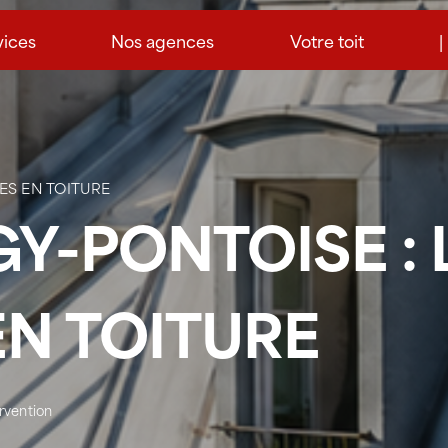
vices
Nos agences
Votre toit
|
ES EN TOITURE
GY-PONTOISE : 
N TOITURE
ervention