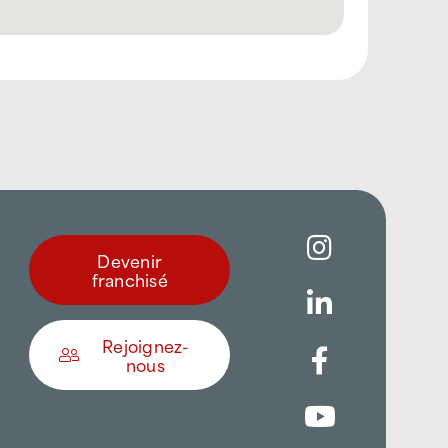
Devenir
franchisé
Rejoignez-
nous
Être appelé