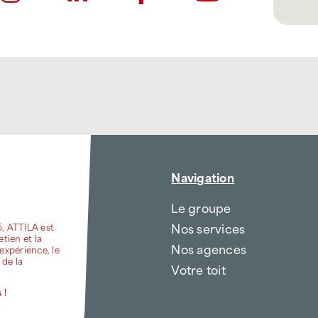
Navigation
Le groupe
Nos services
6, ATTILA est
etien et la
Nos agences
expérience, le
 de la
Votre toit
 !