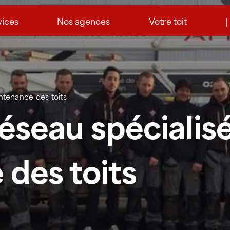
vices
Nos agences
Votre toit
|
intenance des toits
réseau spécialis
des toits