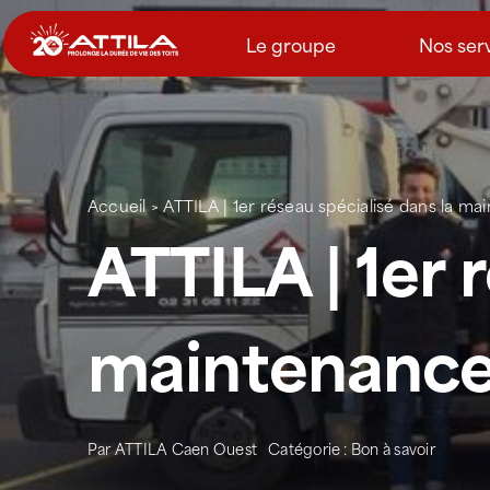
Passer
au
Le groupe
Nos ser
contenu
Accueil
>
ATTILA | 1er réseau spécialisé dans la ma
ATTILA | 1er 
maintenance 
Par
ATTILA Caen Ouest
Catégorie :
Bon à savoir