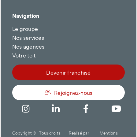
Navigation
Le groupe
Nos services
Nos agences
Votre toit
Devenir franchisé
Rejoignez-nous
Être appelé
Copyright ©
Tous droits
Réalisé par
Mentions
Trouver une agence