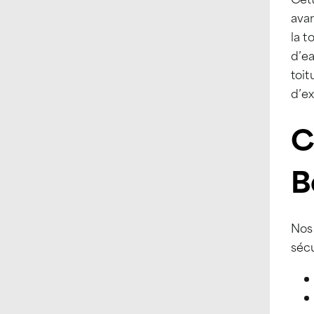
avan
la t
d’ea
toi
d’ex
C
B
Nos 
séc