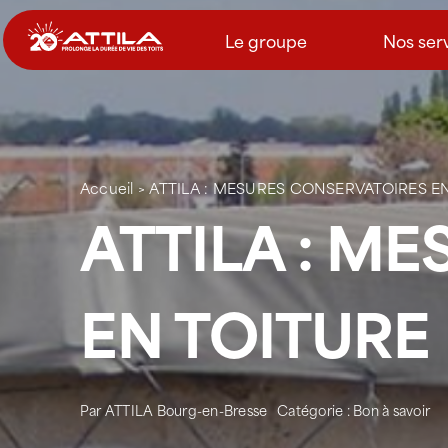
Passer
au
Le groupe
Nos ser
contenu
Accueil
>
ATTILA : MESURES CONSERVATOIRES E
ATTILA : M
EN TOITURE
Par
ATTILA Bourg-en-Bresse
Catégorie :
Bon à savoir