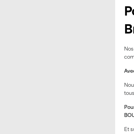
P
B
Nos 
com
Avec
Nous
tous
Pou
BOU
Et s