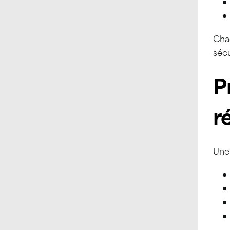
Chaq
séc
P
r
Une