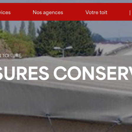
vices
Nos agences
Votre toit
|
N TOITURE
ESURES CONSER