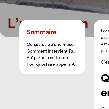
Sommaire
Lors
est 
est 
Qu’est-ce qu’une mesure conservatoire en toiture ?
jeu.
Comment intervient l’agence ATTILA Bourg-en-Bresse ?
Préparer la suite : de l’urgence à la réparation durable
C’es
Pourquoi faire appel à ATTILA Bourg-en-Bresse ?
Q
e
Cett