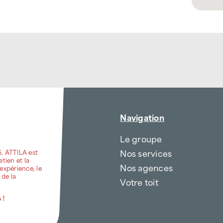
Navigation
Le groupe
Nos services
6, ATTILA est
etien et la
Nos agences
expérience, le
 de la
Votre toit
 !