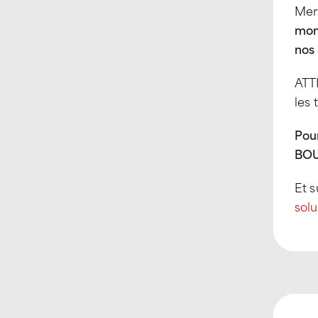
Merc
mome
nos
ATTI
les 
Pou
BOU
Et s
solu