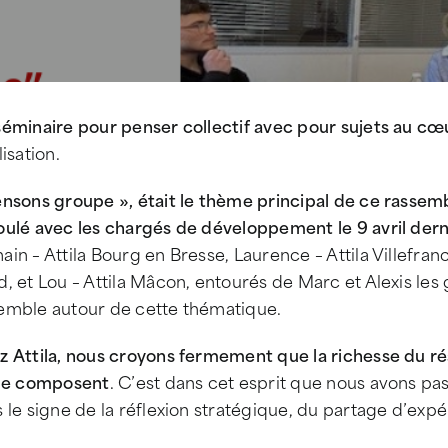
séminaire pour penser collectif avec pour sujets au c
lisation.
ensons groupe », était le thème principal de ce rassem
oulé avec les chargés de développement le 9 avril dern
in – Attila Bourg en Bresse, Laurence – Attila Villefran
, et Lou – Attila Mâcon, entourés de Marc et Alexis les g
emble autour de cette thématique.
z Attila, nous croyons fermement que la richesse du 
 le composent
. C’est dans cet esprit que nous avons pa
 le signe de la réflexion stratégique, du partage d’expé