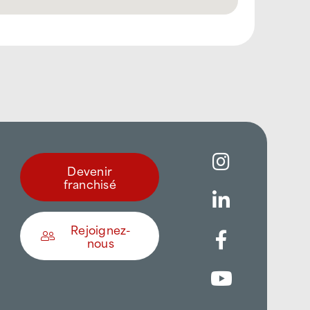
Devenir
franchisé
Rejoignez-
nous
Être appelé