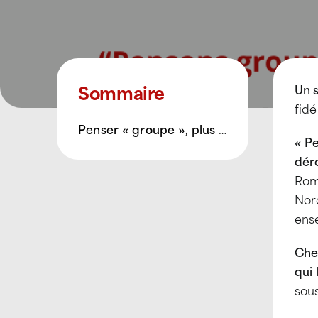
Sommaire
Un 
fidé
Penser « groupe », plus que jamais
« P
dér
Roma
Nord
ens
Che
qui
sous