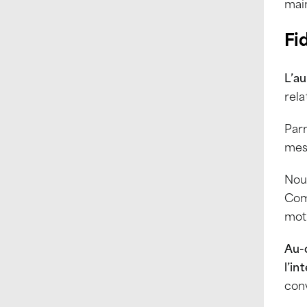
main
Fid
L’au
rela
Parm
mesu
Nou
Com
mot
Au-d
l’in
con