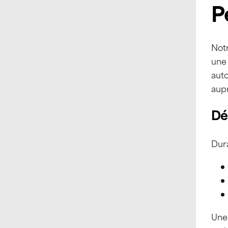
P
Notr
une
auto
aupr
Dé
Dura
Une 