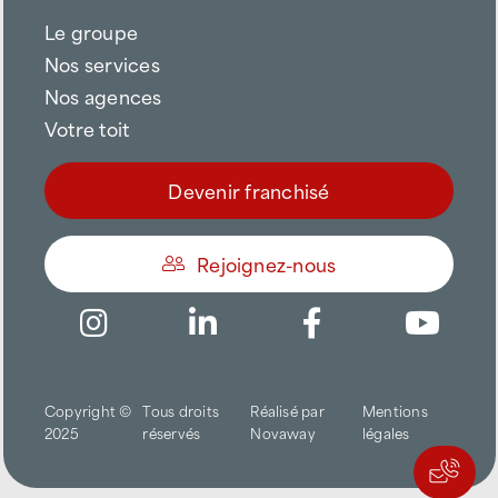
Le groupe
Nos services
Nos agences
Votre toit
Devenir franchisé
Rejoignez-nous
Être appelé
Copyright ©
Tous droits
Réalisé par
Mentions
Trouver une agence
2025
réservés
Novaway
légales