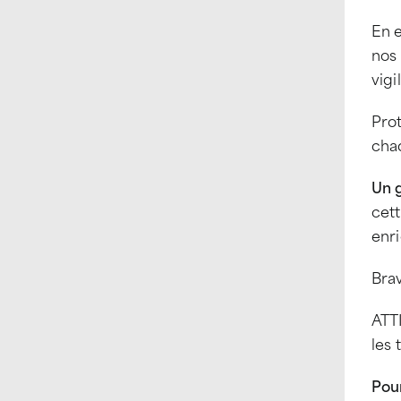
En e
nos 
vigi
Prot
chaq
Un 
cet
enri
Brav
ATTI
les 
Pou