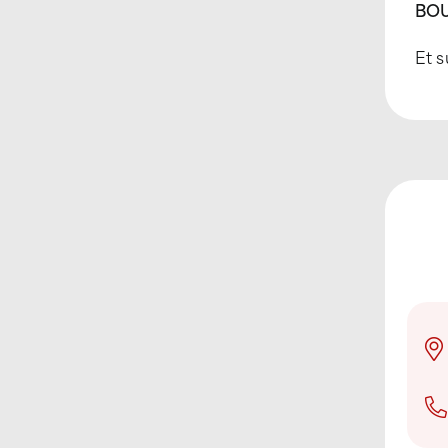
BOU
Et s