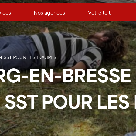
vices
Nos agences
Votre toit
|
N SST POUR LES EQUIPES
RG-EN-BRESSE 
SST POUR LES