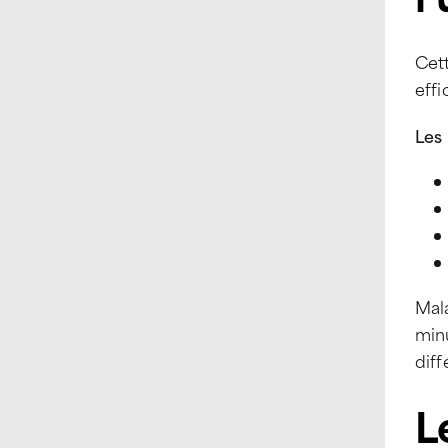
Cet
eff
Les 
Mal
minu
diff
L