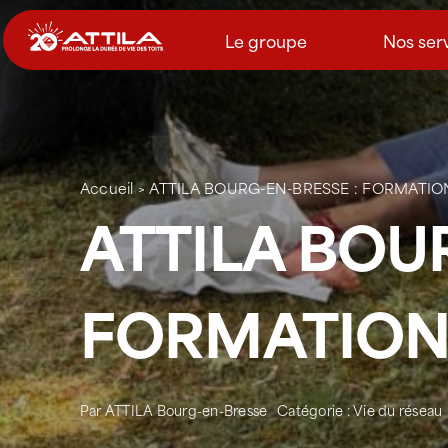
Passer
au
Le groupe
Nos ser
contenu
Accueil
>
ATTILA BOURG-EN-BRESSE : FORMATIO
ATTILA BOU
FORMATION 
Par
ATTILA Bourg-en-Bresse
Catégorie :
Vie du réseau