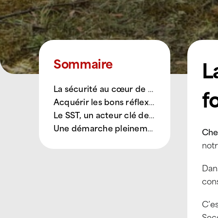
L
Sommaire
La sécurité au cœur de nos priorités : se former pour mieux protéger
f
Acquérir les bons réflexes face à l’urgence
Le SST, un acteur clé de la prévention
Une démarche pleinement alignée avec les valeurs ATTILA
Chez
notr
Dans
cons
C’e
Seco