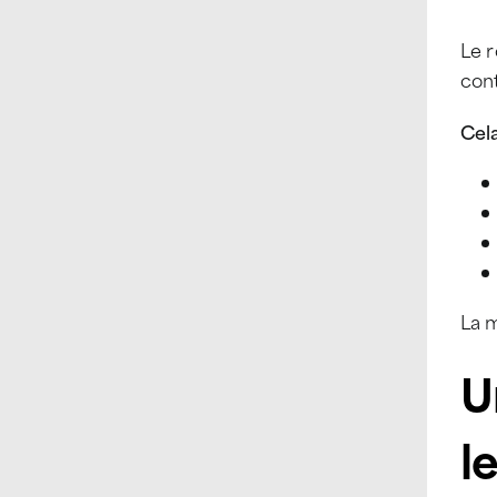
Le r
cont
Cel
La m
U
l