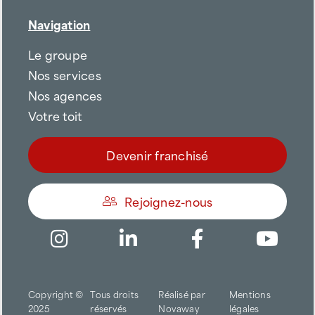
Navigation
Le groupe
Nos services
Nos agences
Votre toit
Devenir franchisé
Rejoignez-nous
Être appelé
Copyright ©
Tous droits
Réalisé par
Mentions
Trouver une agence
2025
réservés
Novaway
légales