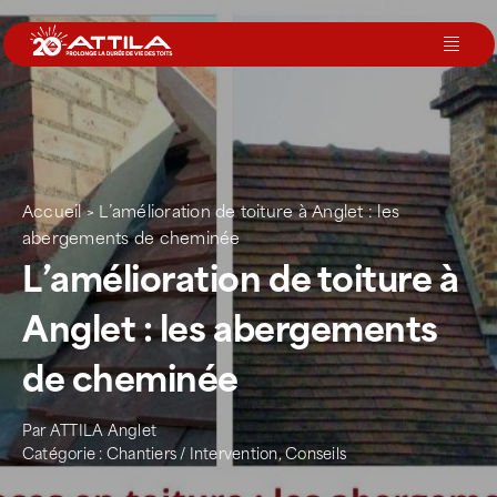
Passer
au
Toggl
contenu
Navig
Le groupe
Nos services
Accueil
>
L’amélioration de toiture à Anglet : les
abergements de cheminée
L’amélioration de toiture à
Nos agences
Anglet : les abergements
Votre toit
de cheminée
Rejoignez-nous
Par
ATTILA Anglet
Catégorie :
Chantiers / Intervention
,
Conseils
Devenir Franchisé