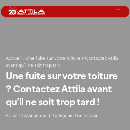
Passer
au
Toggl
contenu
Navig
Le groupe
Nos services
Accueil
>
Une fuite sur votre toiture ? Contactez Attila
avant qu’il ne soit trop tard !
Nos agences
Une fuite sur votre toiture
? Contactez Attila avant
Votre toit
qu’il ne soit trop tard !
Rejoignez-nous
Par
ATTILA Angers Sud
Catégorie :
Bon à savoir
Devenir Franchisé