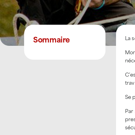
Sommaire
La s
Mont
néc
C’es
trav
Se p
Par 
pres
sécu