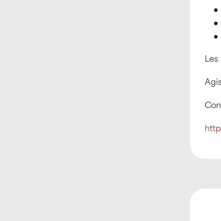
Les
Agis
Cont
htt