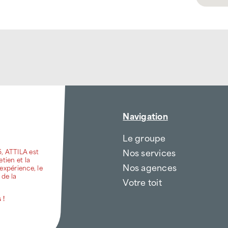
Navigation
Le groupe
Nos services
6, ATTILA est
etien et la
Nos agences
expérience, le
 de la
Votre toit
 !