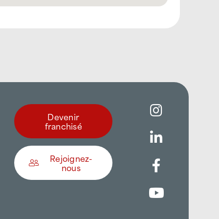
Devenir
franchisé
Rejoignez-
nous
Être appelé